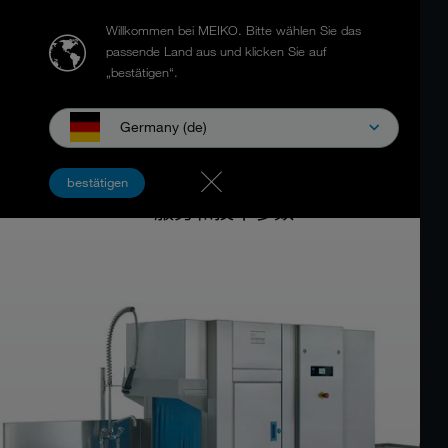
Willkommen bei MEIKO.
Bitte wählen Sie das
passende Land aus und klicken Sie auf
„bestätigen“.
Germany (de)
篮传式洗碗机
MEIKO UPster® K
bestätigen
服务和技术参数