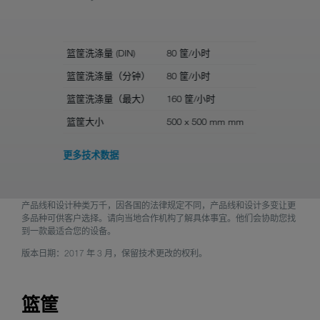
篮筐洗涤量 (DIN)
80 筐/小时
篮筐洗涤量 (
篮筐洗涤量（分钟）
80 筐/小时
篮筐洗涤
篮筐洗涤量（最大）
160 筐/小时
篮筐洗涤
篮筐大小
500 x 500 mm mm
篮筐大小
更多技术数据
产品线和设计种类万千，因各国的法律规定不同，产品线和设计多变让更
多品种可供客户选择。请向当地合作机构了解具体事宜。他们会协助您找
到一款最适合您的设备。
版本日期：2017 年 3 月，保留技术更改的权利。
篮筐