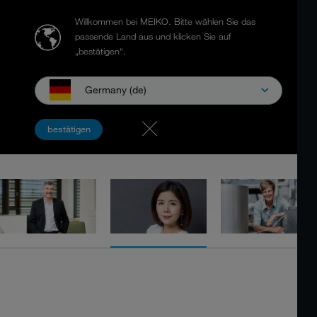
Willkommen bei MEIKO.
Bitte wählen Sie das
passende Land aus und klicken Sie auf
„bestätigen“.
Germany (de)
MEIKO 98 周年
bestätigen
98 年研发未来 - 您是如何做到的？