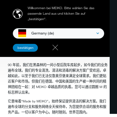
Willkommen bei MEIKO.
Bitte wählen Sie das
passende Land aus und klicken Sie auf
„bestätigen“.
Germany (de)
世界范围内的专业人士
bestätigen
对品质和清洁的热情
90 年前，我们在黑森林的一间小型后院车库起步，如今我们的业务
遍布全球。我们的专业清洗、清洁和消毒的解决方案广受欢迎。卓
越如此，以至于我们已无法仅靠奥芬堡来满足全球需求。我们更贴
近客户和市场。但我们在德国、中国和美国的生产被一种共同的精
神团结在一起：对 MEIKO 卓越品质的执着。您可以通过圆圈 M 的
标志辨认出来。
它意味着“Made by MEIKO”，始终保证提供清洁的解决方案。我们
遍布全球的分支和服务网络全天候待命，为您提供合适的服务和服
务产品。一切以客户为中心。随时随刻。世界范围内。