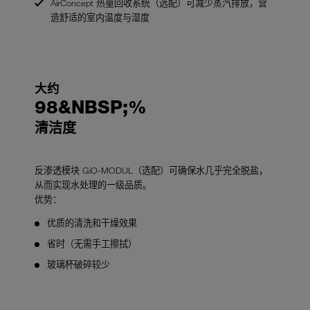
AirConcept 热量回收系统（选配）可减少蒸汽排放，营
造舒适的室内温度与湿度
大约
98&NBSP;%
清洁度
反渗透模块 GiO-MODUL（选配）可确保水几乎完全脱盐，
从而实现水处理的一级品质。
优势：
优质的清洗和干燥效果
省时（无需手工擦拭）
玻璃杯破碎较少