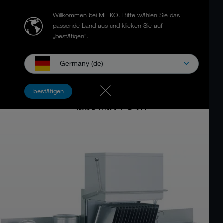
Willkommen bei MEIKO.
Bitte wählen Sie das
passende Land aus und klicken Sie auf
„bestätigen“.
Germany (de)
多用洗碗机
MEIKO DV- / FV 系列
bestätigen
服务和技术参数