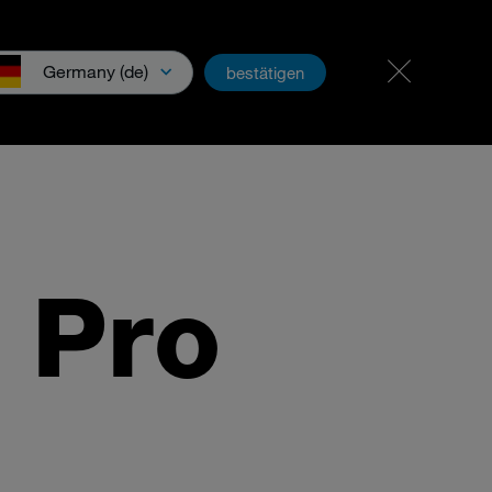
招贤纳士
PartnerNet
Germany (de)
bestätigen
 Pro