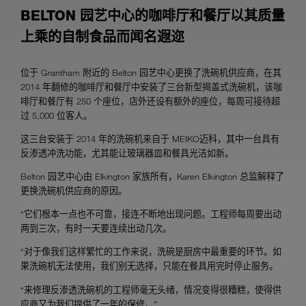
BELTON 园艺中心的咖啡厅和餐厅以其质量
上乘的自制食品而闻名遐迩
位于 Grantham 附近的 Belton 园艺中心更换了洗碗机供应商，在其
2014 年翻修的咖啡厅和餐厅中安装了三台新型揭盖式洗碗机，该咖
啡厅和餐厅有 250 个座位，店外还设有额外的座位，每周可接待超
过 5,000 位客人。
这三台安装于 2014 年的洗碗机来自于 MEIKO迈科，其中一台具有
反渗透冲洗功能，尤其能让玻璃器皿和餐具光洁如新。
Belton 园艺中心由 Elkington 家族所有，Karen Elkington 总监解释了
更换洗碗机供应商的原因。
“它们根本一点也不可靠，接连不断地出现问题。工程师每周要出动
两到三次，有时一天要连续出动几次。
“对于像我们这样繁忙的工作来说，洗碗是厨房中最重要的环节。如
果洗碗机无法使用，我们别无选择，只能在餐具用完时停止服务。
“来修理反渗透洗碗机的工程师毫无头绪，情况变得很糟糕，使得供
应商又为我们提供了一年的保修。”