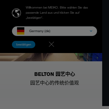
Willkommen bei MEIKO.
Bitte wählen Sie das
passende Land aus und klicken Sie auf
„bestätigen“.
Germany (de)
bestätigen
BELTON 园艺中心
园艺中心的传统价值观