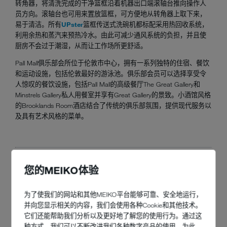
转角器，将清洗完成的干净篮框沿着机器出口端滚轴台推向操作人
员方向。滚轴台也可用来置放篮框，可方便地从转角器上取下来，
易于清洁。所有
UPster
篮框传送式洗碗机都标配采用热回收系统，
利用余热和蒸汽来预热冷水。由此可减少通风系统的负担，并且使
厨房不会过于潮湿，从而让工作场所更舒适。
Pall Mall俱乐部会所位于伦敦市中心，拥有一系列独特的住宿、餐饮
和运动设施，包括伦敦最好的游泳池。俱乐部会员可以选择享受令
人惊叹的餐饮设施，包括Pall Mall的高级餐厅The Great Gallery和
Minstrels Gallery私人用餐室并享有Great Gallery的景致。小酒馆风格
的Brooklands Room酒店结合了传统的俱乐部氛围，提供现代服务以
及具有艺术风格的菜单。
您的MEIKO体验
为了使我们的网站和其他MEIKO平台能够可靠、安全地运行，
并向您显示相关的内容，我们会使用各种Cookie和其他技术。
它们还能帮助我们分析以及更好地了解您的使用行为。通过这
种方式，我们可以不断改进我们各种数字产品的使用。为此，