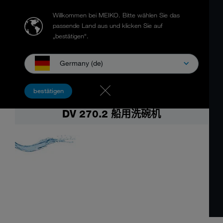
Willkommen bei MEIKO.
Bitte wählen Sie das
passende Land aus und klicken Sie auf
„bestätigen“.
工业洗碗机: DV - FV Serie
实例说明
Downloads
接触
Germany (de)
bestätigen
DV 270.2 船用洗碗机