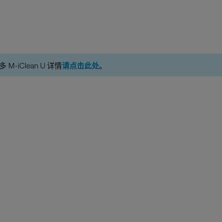
 M-iClean U 详情
请点击此处
。