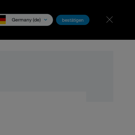
招贤纳士
PartnerNet
Germany (de)
bestätigen