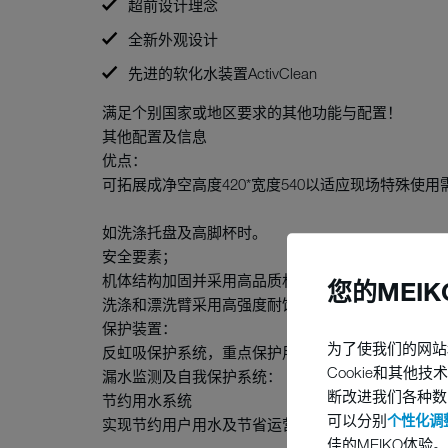
超前设计理念
全新外观设计
先进的软化水装置ActivClean
满足个别国家或地区要求的其他功能与配置！
其他配置及信息
优点：
可拓展成净空高度420*宽度540以适应现场特殊使用
如洗涤托盘及高脚杯时。
安全要素；
机体结构加固并采用高品质材料制作。
您的MEI
洗涤和漂洗臂采用高强度耐蚀铬镍合金钢制造。
保护装置：
为了使我们的网站
反虹吸保护系统，重点保护用户水源安全
Cookie和其
漏水监测及自我保护系统：
断改进我们各种数
节约用水系统
可以分别
个性化调整
实现节约用户用水及节省运营成本
佳的MEIKO体验。