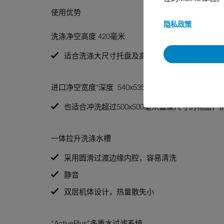
使用优势
隐私政策
洗涤净空高度 420毫米
适合洗涤大尺寸托盘及高脚杯
进口净空宽度*深度 540x535毫米
也适合冲洗超过500x500毫米篮筐尺寸的物品，
一体拉升洗涤水槽
采用圆滑过渡边缘内腔，容易清洗
静音
双层机体设计，热量散失小
“ActivePlus”多重水过滤系统