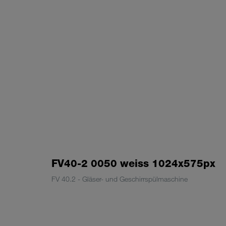
FV40-2 0050 weiss 1024x575px
FV 40.2 - Gläser- und Geschirrspülmaschine