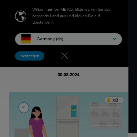
Willkommen bei MEIKO.
Bitte wählen Sie das
passende Land aus und klicken Sie auf
„bestätigen“.
Germany (de)
便盆尿壶：一次性VS可重复使用，哪种解决
方案更具优势？
bestätigen
30.08.2024