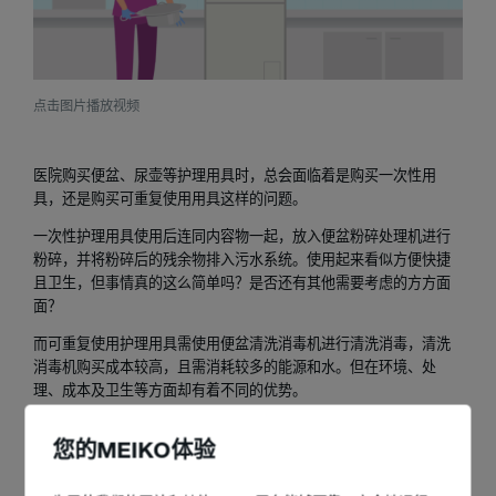
点击图片播放视频
医院购买便盆、尿壶等护理用具时，总会面临着是购买一次性用
具，还是购买可重复使用用具这样的问题。
一次性护理用具使用后连同内容物一起，放入便盆粉碎处理机进行
粉碎，并将粉碎后的残余物排入污水系统。使用起来看似方便快捷
且卫生，但事情真的这么简单吗？是否还有其他需要考虑的方方面
面？
而可重复使用护理用具需使用便盆清洗消毒机进行清洗消毒，清洗
消毒机购买成本较高，且需消耗较多的能源和水。但在环境、处
理、成本及卫生等方面却有着不同的优势。
点击上图播放视频
，对两种解决方案一探究竟吧。
您的MEIKO体验