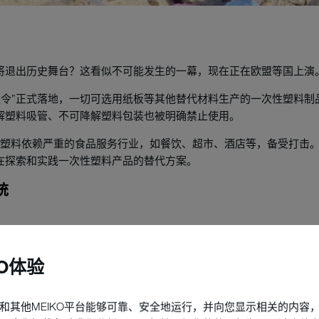
将退出历史舞台？这看似不可能发生的一幕，现在正在欧盟等国上演
严禁塑令”正式落地，一切可选用纸板等其他替代材料生产的一次性塑料
解塑料吸管、不可降解塑料包装也被明确禁止使用。
次性塑料依赖严重的食品服务行业，如餐饮、超市、酒店等，备受打击
在探索和实践一次性塑料产品的替代方案。
统
用’。
市，目前在使用美国TerraCycle公司提供的可重复使用包装，进行零
KO体验
冰淇淋、果汁到洗衣粉和洗发水。这些物品将装在特殊设计的容器中
和其他MEIKO平台能够可靠、安全地运行，并向您显示相关的内容