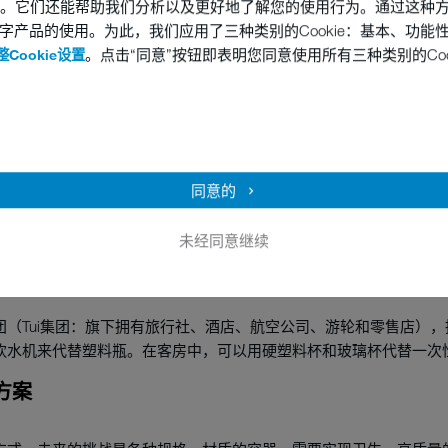
送回商店，然后经过卫生清洗，带回制造商处重新填充，这样就形成
他技术。它们还能帮助我们分析以及更好地了解您的使用行为。通过这种
字产品的使用。为此，我们应用了三种类别的Cookie：基本、功能
国和法国试用他们循环系统的服务。他们与邮寄服务、大型食品和个人护理
。点击“同意”按钮即表明您同意使用所有三种类别的Coo
Cookie设置
可乐等。
他们发布了一份长达30页的“重复使用‘操作’指南”，鼓励学生和教职
向他们收取额外的费用。
同意的
行点，所有饮料都装在非塑料的可持续容器中，学生们可以带着特百
未经同意继续
（Tui集团：旗下拥有旅行社、酒店、航空公司、游轮和零售店），
饮水机来代替塑料瓶。在客房中，可以用硬塑料杯和玻璃杯代替一次
方案