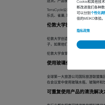
送货。产品使用后，空容器被收集或
Cookie和其
断改进我们各种数
TerraCycle公司目前还在美
可以分别
个性化调整
乐氏、雀巢, 玛氏，可口可乐，百事
佳的MEIKO体验。
伦敦大学抛弃一次性用品
隐私政策
伦敦大学创造了另一种“循环系统”，
子，如果他们选择一次性杯子，可以
伦敦大学食堂是零塑料替代方案的试
使用玻璃代替一次性塑料
全球第一大旅游公司国际旅游联盟集团
在会议室中使用玻璃水瓶、玻璃杯和
可重复使用产品的清洗解决