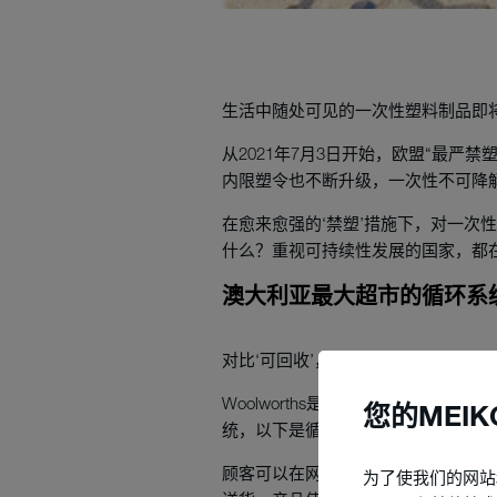
生活中随处可见的一次性塑料制品即
从2021年7月3日开始，欧盟“最
内限塑令也不断升级，一次性不可降
在愈来愈强的‘禁塑’措施下，对一
什么？重视可持续性发展的国家，都
澳大利亚最大超市的循环系
对比‘可回收’，他们更倾向于‘可重复使
Woolworths是澳大利亚最大的超
您的MEI
统，以下是循环系统的运作方式：
顾客可以在网上订购不同的产品，从
为了使我们的网站