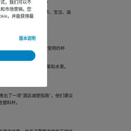
了零浪费的循环购物系统。
方式，我们可以不
性和市场营销。您
品牌达成合作，包括联合利华、宝洁、高
kie，并能获得最
版本说明
员工使用可清洗的、可重复使用的杯
惠水杯来买零食，包括坚果和水果。
推出了一项“酒店减塑指南”，他们建议
性塑料杯。