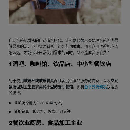
自动洗碗机引领的自动清洗时代，让机器代替人类处理洗碗间内最
脏最累的活，不但省时省事，还能节约成本。那么商用洗碗机应该
怎么选，才能保证日常使用需求的同时，又不造成资源浪费？
酒吧、咖啡馆、饮品店、中小型餐饮店
1
对于使用
玻璃杯或玻璃餐具
向顾客提供食品服务的商家，以及
空间
紧凑但对卫生要求高的小型的餐厅餐馆
，迈科
台下式洗碗机
是理想
的选择。
理论洗涤能力：30-40篮/小时
适用餐具：玻璃杯、碗碟、刀叉等
餐饮业厨房、食品加工企业
2