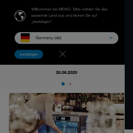
Willkommen bei MEIKO.
Bitte wählen Sie das
passende Land aus und klicken Sie auf
„bestätigen“.
Germany (de)
【迈科课堂】可对号入座的洗碗机选购指南
来了！
bestätigen
30.06.2020