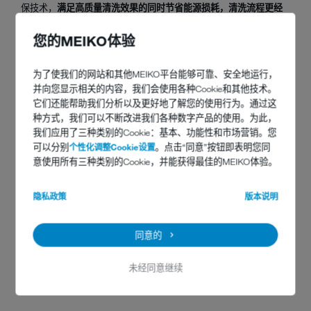
保技术，
满足高质量清洗效果的同时节省能源损耗，清洗流程更经
济、更快捷、更干净。
您的MEIKO体验
理论洗涤能力：2800-9700碟/小时
适用餐具：所有餐具
为了使我们的网站和其他MEIKO平台能够可靠、安全地运行，
并向您显示相关的内容，我们会使用各种Cookie和其他技术。
注：UPster B 系列和M-iQ系列洗碗机为非标设备，根据客户不同的
它们还能帮助我们分析以及更好地了解您的使用行为。通过这
洗涤需求，有多种不同配置。
种方式，我们可以不断改进我们各种数字产品的使用。为此，
洗涤量大、紧凑型厨房或洗碗间
5
我们应用了三种类别的Cookie：基本、功能性和市场营销。您
可以分别
个性化调整Cookie设置
。点击“同意”按钮即表明您同
意使用所有三种类别的Cookie，并能获得最佳的MEIKO体验。
在一些
空间紧凑但洗涤任务较大
的洗碗间或厨房中，需要一台占用
空间少，洗涤效率高的专业洗碗机。这种情况下，迈科K系列和
隐私政策
版本说明
UPster K系列
篮传送式洗碗机
，拥有
超高的洗涤能效，占据空间少，
适用于各类餐饮场所
。
同意的
理论洗涤能力：170-340篮/小时
适用餐具：各类餐具
未经同意继续
产品搜索