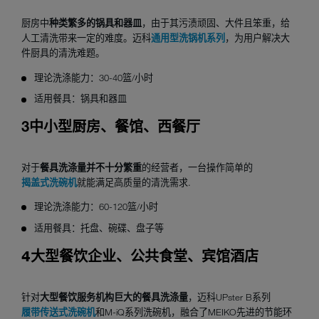
厨房中
种类繁多的锅具和器皿
，由于其污渍顽固、大件且笨重，给
人工清洗带来一定的难度。迈科
通用型洗锅机系列
，为用户解决大
件厨具的清洗难题。
理论洗涤能力：30-40篮/小时
适用餐具：锅具和器皿
3中小型厨房、餐馆、西餐厅
对于
餐具洗涤量并不十分繁重
的经营者，一台操作简单的
揭盖式洗碗机
就能满足高质量的清洗需求.
理论洗涤能力：60-120篮/小时
适用餐具：托盘、碗碟、盘子等
大型餐饮企业、公共食堂、宾馆酒店
4
针对
大型餐饮服务机构巨大的餐具洗涤量
，迈科UPster B系列
履带传送式洗碗机
和M-iQ系列洗碗机，融合了MEIKO先进的节能环