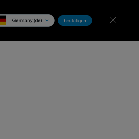
招贤纳士
PartnerNet
Germany (de)
bestätigen