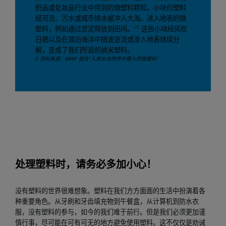
织品或化妆品行业中用到的微塑料颗粒。小块的塑料
经河流、污水或城市排水被冲入大海。进入地表的微
5
塑料，例如通过淤泥释放到田间。”
这些小块经风吹
日晒以及在湖泊海洋中随波逐流或渗入地表继续分
解，变成了我们所说的纳米塑料。
5 资料来源：WWF 报告“人类从自然界中摄入的微塑料”
处理塑料时，请务必多加小心！
没有塑料的世界很难想象。塑料在我们方方面面的生活中扮演着各
种重要角色。从牙刷和牙齿填充物到午餐盒，从计算机到防水衣
服，没有塑料的参与，如今的我们难于前行。但是我们必须更加谨
慎行事，尽可能在可有可无的地方避免使用塑料。这不仅仅是劝诫