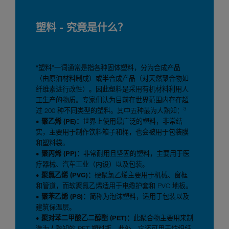
塑料 - 究竟是什么？
“塑料”一词通常是指各种固体塑料，分为合成产品
（由原油材料制成）或半合成产品（对天然聚合物如
纤维素进行改性）。因此塑料是采用有机材料利用人
工生产的物质。专家们认为目前在世界范围内存在超
3
过 200 种不同类型的塑料。其中五种最为人熟知：
• 聚乙烯 (PE)：
世界上使用最广泛的塑料，非常结
实，主要用于制作饮料箱子和桶，也会被用于包装膜
和塑料袋。
• 聚丙烯 (PP)：
非常耐用且坚固的塑料，主要用于医
疗器械、汽车工业（内设）以及包装。
• 聚氯乙烯 (PVC)：
硬聚氯乙烯主要用于机械、窗框
和管道，而软聚氯乙烯适用于电缆护套和 PVC 地板。
• 聚苯乙烯 (PS)：
简称为泡沫塑料，适用于包装以及
建筑保温层。
• 聚对苯二甲酸乙二醇酯 (PET)：
此聚合物主要用来制
造为人熟知的 PET 塑料瓶。此外，它还可用于纺织纤