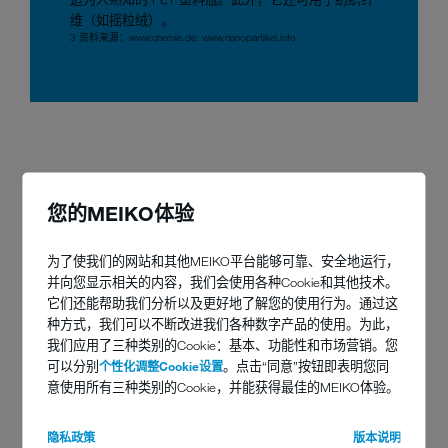
维（如摇粒绒）。
3 资料来源：www.chemie.de; www.nanopartikel.info
您的MEIKO体验
微塑料 – 悄然无息的洪流
为了使我们的网站和其他MEIKO平台能够可靠、安全地运行，
并向您显示相关的内容，我们会使用各种Cookie和其他技术。
它们还能帮助我们分析以及更好地了解您的使用行为。通过这
此报道是 2019 年中的头版消息：
全球平均每人每周可摄入高达五克
种方式，我们可以不断改进我们各种数字产品的使用。为此，
4
的微塑料
。大约相当于一张信用卡的重量
，这是世界自然基金会
我们应用了三种类别的Cookie：基本、功能性和市场营销。您
(WWF) 委托澳大利亚纽卡斯尔大学研究得出的结果。
可以分别
个性化调整Cookie设置
。点击“同意”按钮即表明您同
意使用所有三种类别的Cookie，并能获得最佳的MEIKO体验。
而对人类身体带来的影响目前还完全不清楚。我们知道的是，我们
正在不断地摄入这种永恒不灭的细小塑料颗粒，即所谓的微塑料或
隐私政策
版本说明
纳米塑料，
“通过我们呼吸的空气、通过我们的食物和饮用水
”引用