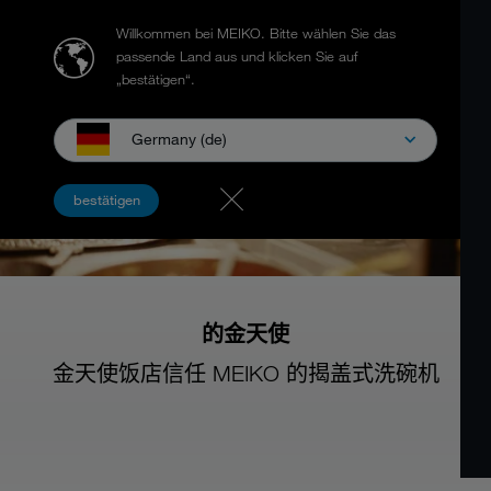
Willkommen bei MEIKO.
Bitte wählen Sie das
passende Land aus und klicken Sie auf
„bestätigen“.
Germany (de)
bestätigen
的金天使
金天使饭店信任 MEIKO 的揭盖式洗碗机