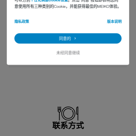
在这里损耗较低的同样还有不锈钢管道，它们有很好的耐用性”如果
意使用所有三种类别的Cookie，并能获得最佳的MEIKO体验。
这些软因素对作为 MEIKO 的客户的 Mannel 不重要，那么 Mannel
就不是 Mannel 了
隐私政策
版本说明
“服务也绝对是一流的。如果我们出现问
题，立刻就会有人上门服务！”
同意的
未经同意继续
联系方式