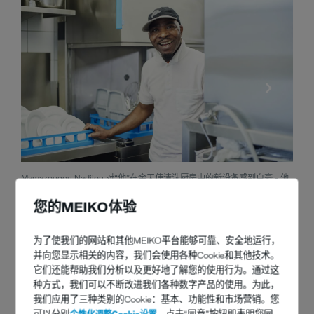
Mamazougou Nadijou 对“他”在金天使清洗厨房中的新设备感到自豪 - 他
美味佳
很开心，现在的工作不再那么费力了。
iCl
您的MEIKO体验
干净整洁的餐具也是 Mannel 的要求 – 那些不能第一眼就看到的要
为了使我们的网站和其他MEIKO平台能够可靠、安全地运行，
素，对 Mannel 同样重要：“我们这里还运行着一个中央供暖设备，
并向您显示相关的内容，我们会使用各种Cookie和其他技术。
同时在采购食品时还注意有效期。
M-iClean H
集成的功能，可在打
它们还能帮助我们分析以及更好地了解您的使用行为。通过这
开揭盖时挡住蒸汽，这让我赞不绝口 – 也因此令厨房里的环境更加
种方式，我们可以不断改进我们各种数字产品的使用。为此，
舒适。
我们应用了三种类别的Cookie：基本、功能性和市场营销。您
可以分别
个性化调整Cookie设置
。点击“同意”按钮即表明您同