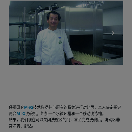
Spül
仔细研究
M-iQ
技术数据并与原有的系统进行对比后，本人决定指定
两台
M-iQ
洗碗机，外加一个水循环槽和一个移动洗涤槽。
结果，我们现在可以关闭洗碗区的门，甚至完成洗碗后，洗碗区非
常凉爽、舒适。