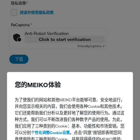
隐私政策
*
阅读并接受隐私政策
ReCaptcha
*
Anti-Robot Verification
Click to start verification
Friendly
Captcha ⇗
您的MEIKO体验
为了使我们的网站和其他MEIKO平台能够可靠、安全地运行，
可重复使用意义非凡
并向您显示相关的内容，我们会使用各种Cookie和其他技术。
它们还能帮助我们分析以及更好地了解您的使用行为。通过这
种方式，我们可以不断改进我们各种数字产品的使用。为此，
海面上正漂浮着 1.5 亿吨塑料垃圾。消费者们希望现状会有所改
我们应用了三种类别的Cookie：基本、功能性和市场营销。您
变。至少有百分之八十的人 认为一次性塑料的使用状况堪忧。政治
可以分别
个性化调整Cookie设置
。点击“同意”按钮即表明您同
家们对此作出响应并不断加大限制力度。欧盟将从 2021 起禁止 某
意使用所有三种类别的Cookie，并能获得最佳的MEIKO体验。