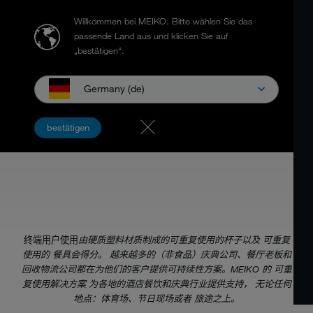
Willkommen bei MEIKO.
Bitte wählen Sie das
passende Land aus und klicken Sie auf
„bestätigen“.
Germany (de)
一次性碗碟，走好不送
bestätigen
可重复使用的杯子和餐具的卫生清洗
终端用户使用
由硬质塑料材质制成的可重复使用的杯子以及 可重复
使用的 餐具会得分。 越来越多的（非食品）庆典公司、餐厅老板和
回收物流公司都在为他们的客户提供可持续性方案。MEIKO 的 可重
复使用解决方案 为各地的酒店餐饮和庆典行业提供支持， 无论任何
地点：体育场、节日现场或者 旅途之上。