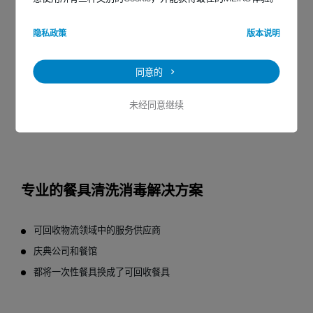
些一次性塑料商品如细管、餐具， 刀叉和棉签。
您正在寻找一次性碗碟的替代品或含三聚氰胺的竹制杯子？那么还
隐私政策
版本说明
是选用由经久耐用的硬质塑料制成的可回收餐具或过时却好用的陶
瓷咖啡杯吧 - 配合 MEIKO 的智能化餐具清洗技术，可为您提供可回
同意的
收餐具
这种有益于生态环境的可持续性解决方案
，也能为您带来经
济上的回报。来自酒店餐饮和庆典行业 的企业家们也抱有同样想
法：
未经同意继续
专业的餐具清洗消毒解决方案
可回收物流领域中的服务供应商
庆典公司和餐馆
都将一次性餐具换成了可回收餐具