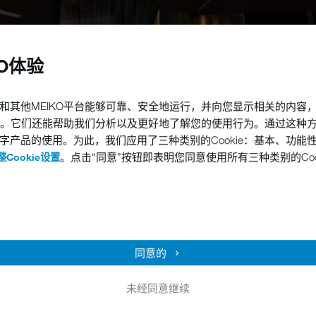
KO体验
楼餐馆之多，酒店食档之众，在国内首屈一指。要在众多的美食餐馆
和其他MEIKO平台能够可靠、安全地运行，并向您显示相关的内容
干净卫生、安全健康等缺一不可。
他技术。它们还能帮助我们分析以及更好地了解您的使用行为。通过这种
字产品的使用。为此，我们应用了三种类别的Cookie：基本、功能
zeria意大利餐馆，其地道的意大利手工披萨凭借其新鲜的食材，精心的
。点击“同意”按钮即表明您同意使用所有三种类别的Coo
Cookie设置
zeria对干净和卫生要求非常高。
卫生。我们厨房虽然非常小，但我们不会因此降低我们的卫生标准。”
同意的
ria选择了小巧紧凑但清洗效果出众的迈科UPster U500台下式洗杯碟
未经同意继续
ria选择了小巧紧凑但清洗效果出众的迈科UPster U500台下式洗杯碟