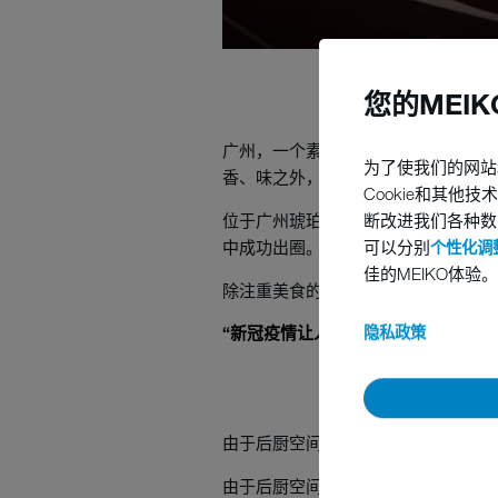
您的MEI
广州，一个素以美食著称的城市，茶
为了使我们的网站
香、味之外，用餐环境、服务品质、
Cookie和其
断改进我们各种数
位于广州琥珀广场的Porto Piz
可以分别
中成功出圈。
个性化调整
佳的MEIKO体验。
除注重美食的感官体验外，Porto Piz
隐私政策
“新冠疫情让人们越来越注重干净和
由于后厨空间狭小，Porto Pizze
由于后厨空间狭小，Porto Pizze