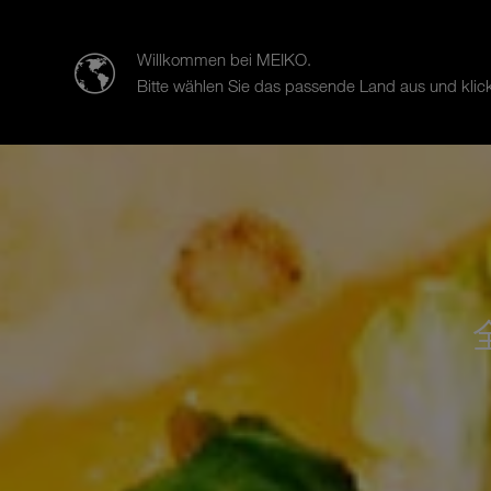
迈科清洗科技（中山）有限公司
Willkommen bei MEIKO.
Bitte wählen Sie das passende Land aus und klick
产品
案例研究
销售与服务