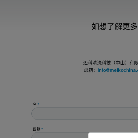
如想了解更多
迈科清洗科技（中山）有
邮箱：
info@meikochina
名
*
国籍
*