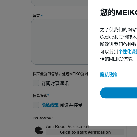
您的MEI
留言
*
为了使我们的网站
Cookie和其
断改进我们各种数
可以分别
个性化调整
佳的MEIKO体验。
保持最新的信息。通过MEIKO新闻通讯，您可以收到专家知识和
隐私政策
订阅时事通讯
信息保密
*
阅读并接受
隐私政策
ReCaptcha
*
Anti-Robot Verification
Click to start verification